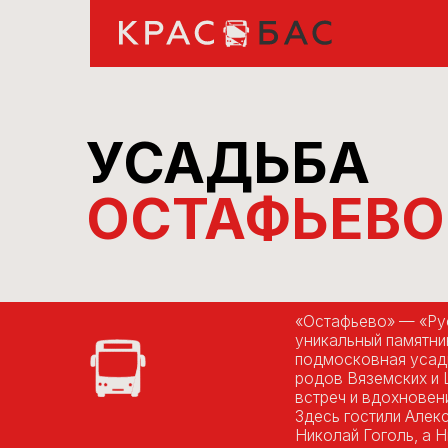
|
УСАДЬБА
ОСТАФЬЕВО
«Остафьево» — «Русский 
уникальный памятник дворя
подмосковная усадьба пре
родов Вяземских и Шереме
встреч и вдохновения.
Здесь гостили Александр 
Николай Гоголь, а Николай
восемь томов «Истории го