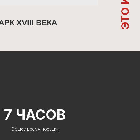
АСОВ
емя поездки