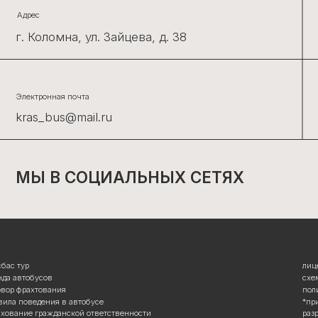
лицензия
усов
схема автобусов
тования
политика конфиденциа
дения в автобусе
*принадлежит мета, за
гражданской ответственности
разработка сайта