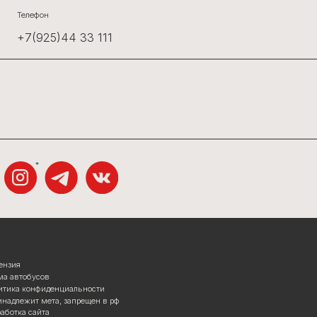
льности
прещен в рф