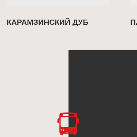
7 Ч
Общее вр