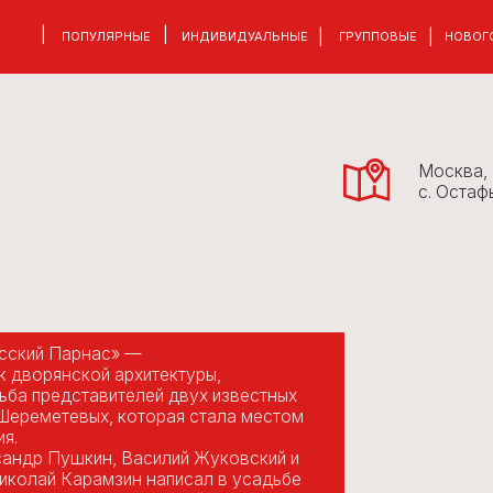
|
|
|
|
ПОПУЛЯРНЫЕ
ИНДИВИДУАЛЬНЫЕ
ГРУППОВЫЕ
НОВОГОДНИЕ
ТЕАТР
Москва,
с. Остафьево
Парнас» —
нской архитектуры,
дставителей двух известных
тевых, которая стала местом
Пушкин, Василий Жуковский и
 Карамзин написал в усадьбе
сударства Российского»