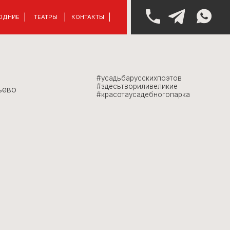
|
|
Ы
КОНТАКТЫ
#усадьбарусскихпоэтов
#здесьтвориливеликие
#красотаусадебногопарка