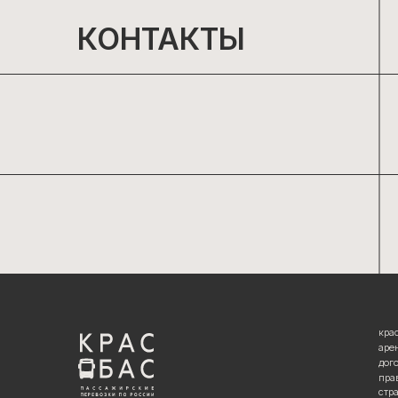
красбас тур
аренда автоб
договор фрах
правила пове
страхование 