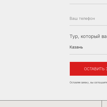
Тур, который в
с
Телефон
Коломна, ул. Зайцева, д. 38
+7(925)44
ронная почта
ОСТАВИТЬ 
s_bus@mail.ru
Оставляя заявку, вы соглашает
*
 В СОЦИАЛЬНЫХ СЕТЯХ